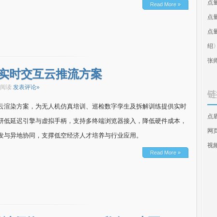
点
Read More »
点
点
绍
张
实时交互云推流方案
次阅读
发表评论»
链
云渲染方案，为无人机仿真培训、巡检数字孪生及拆解训练提供实时
点
研低延迟引擎与虚拟手柄，支持多终端浏览器接入，降低硬件成本，
网
发与异地协同，支撑低空经济人才培养与行业应用。
视
Read More »