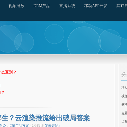
视频播放
DRM产品
直播系统
移动APP开发
其它
什么区别？
分
用
移
用？
视
解
点
孪生？云渲染推流给出破局答案
点
渲染
,
点量产品方案
41次阅读
发表评论»