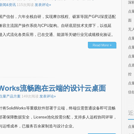
深
新闻&资讯
115次阅读
发表评论»
点
国产信创，六年全栈自研，实现摩尔线程、砺算等国产GPU深度适配
面
兼容主流国产操作系统与CPU架构。自研底层技术支撑下，以低延
无
侵入式流化各类应用，已在交通、能源等关键行业完成规模化验证。
点
Read More »
点
点
点
控
点
dWorks流畅跑在云端的设计云桌面
信
点量产品方案
149次阅读
发表评论»
将SolidWorks等重载软件部署于云端，终端仅需普通设备即可流畅
近
署保障数据安全，License池化按需分配，支持多人远程协同评审，
与运维成本，已服务百余家制造与设计企业。
点