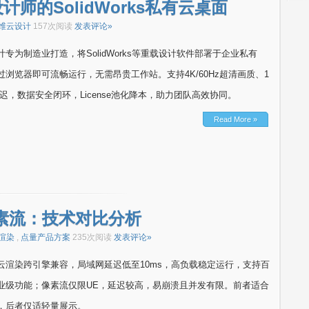
师的SolidWorks私有云桌面
维云设计
157次阅读
发表评论»
专为制造业打造，将SolidWorks等重载设计软件部署于企业私有
浏览器即可流畅运行，无需昂贵工作站。支持4K/60Hz超清画质、1
低延迟，数据安全闭环，License池化降本，助力团队高效协同。
Read More »
素流：技术对比分析
渲染
,
点量产品方案
235次阅读
发表评论»
云渲染跨引擎兼容，局域网延迟低至10ms，高负载稳定运行，支持百
业级功能；像素流仅限UE，延迟较高，易崩溃且并发有限。前者适合
，后者仅适轻量展示。