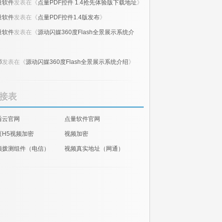
量软件
发表在《
点量PDF控件 1.4抢先体验版下载地址
》
量软件
发表在《
点量PDF控件1.4版发布
》
量软件
发表在《
源动闪媒360度Flash全景展示系统介
》
师
发表在《
源动闪媒360度Flash全景展示系统介绍
》
接表
盾云官网
点量软件官网
页H5视频加密
视频加密
频拨测组件（电信）
视频真实地址（网通）