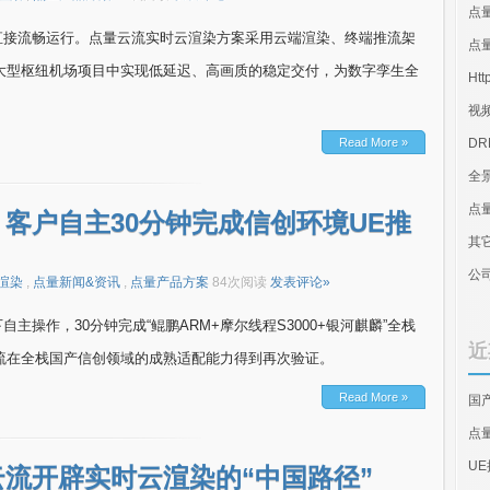
点
直接流畅运行。点量云流实时云渲染方案采用云端渲染、终端推流架
点量
在大型枢纽机场项目中实现低延迟、高画质的稳定交付，为数字孪生全
Htt
视
Read More »
D
全
点
客户自主30分钟完成信创环境UE推
其
公
渲染
,
点量新闻&资讯
,
点量产品方案
84次阅读
发表评论»
操作，30分钟完成“鲲鹏ARM+摩尔线程S3000+银河麒麟”全栈
近
量云流在全栈国产信创领域的成熟适配能力得到再次验证。
Read More »
国
点
U
流开辟实时云渲染的“中国路径”