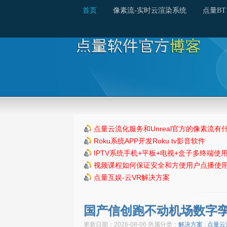
首页
像素流-实时云渲染系统
点量BT
点量云流化服务和Unreal官方的像素流有
Roku系统APP开发Roku tv影音软件
IPTV系统手机+平板+电视+盒子多终端使
视频课程如何保证安全和方便用户点播使
点量互娱-云VR解决方案
国产信创跑不动机场数字
更新日期：2026-08-06 所属分类：
解决方案
,
点量云