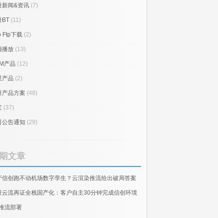
量新闻&资讯
(7)
BT
(11)
p Ftp下载
(2)
频播放
(13)
RM产品
(12)
景产品
(2)
量产品方案
(48)
它
(37)
司公告通知
(29)
期文章
产信创跑不动机场数字孪生？云渲染推流给出破局答案
量云流再证全栈国产化：客户自主30分钟完成信创环境
E推流部署