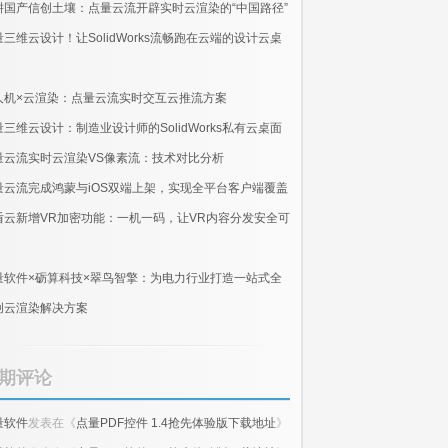
耕国产信创土壤：点量云流开辟实时云渲染的“中国路径”
量三维云设计！让SolidWorks流畅跑在云端的设计云桌
人机×云渲染：点量云流实时交互云推流方案
量三维云设计：制造业设计师的SolidWorks私有云桌面
量云流实时云渲染VS像素流：技术对比分析
量云流完成鸿蒙与iOS双端上架，实现全平台客户端覆盖
盾云新增VR加密功能：一机一码，让VR内容分发安全可
量软件×砺算科技×翠鸟智擎：为电力行业打造一站式全
创云渲染解决方案
期评论
量软件
发表在《
点量PDF控件 1.4抢先体验版下载地址
》