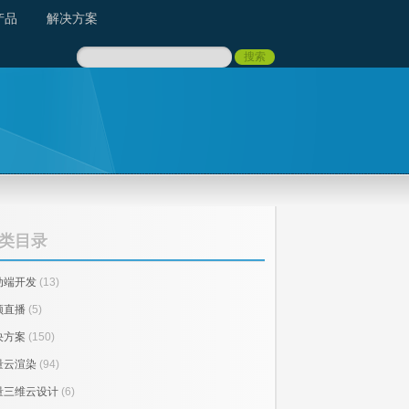
产品
解决方案
类目录
动端开发
(13)
频直播
(5)
决方案
(150)
量云渲染
(94)
量三维云设计
(6)