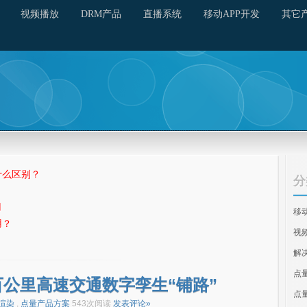
视频播放
DRM产品
直播系统
移动APP开发
其它
什么区别？
分
用
移
用？
视
解
点
公里高速交通数字孪生“铺路”
点
渲染
,
点量产品方案
543次阅读
发表评论»