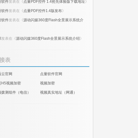
量软件
发表在《
点量PDF控件 1.4抢先体验版下载地址
》
量软件
发表在《
点量PDF控件1.4版发布
》
量软件
发表在《
源动闪媒360度Flash全景展示系统介
》
师
发表在《
源动闪媒360度Flash全景展示系统介绍
》
接表
盾云官网
点量软件官网
页H5视频加密
视频加密
频拨测组件（电信）
视频真实地址（网通）