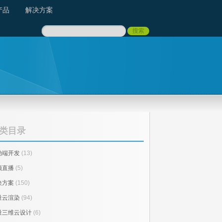
产品
解决方案
类目录
动端开发
(13)
频直播
(5)
决方案
(150)
量云渲染
(94)
量三维云设计
(6)