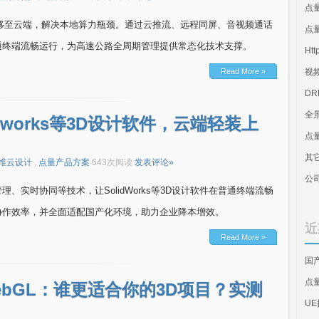
点
移至云端，解决本地算力瓶颈。通过云推流、远程同屏、音视频通话
点量
通终端流畅运行，为高速公路全周期管理提供常态化技术支撑。
Htt
Read More »
视
D
全
dworks等3D设计软件，云端轻装上
点
其
维云设计
,
点量产品方案
643次阅读
发表评论»
公
实时协同等技术，让SolidWorks等3D设计软件在普通终端流畅
协作效率，并全面适配国产化环境，助力企业降本增效。
近
Read More »
国
点
ebGL：谁更适合你的3D项目？实测
U