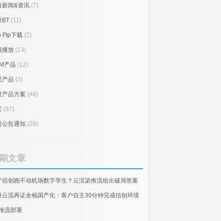
量新闻&资讯
(7)
BT
(11)
p Ftp下载
(2)
频播放
(13)
RM产品
(12)
景产品
(2)
量产品方案
(48)
它
(37)
司公告通知
(29)
期文章
产信创跑不动机场数字孪生？云渲染推流给出破局答案
量云流再证全栈国产化：客户自主30分钟完成信创环境
E推流部署