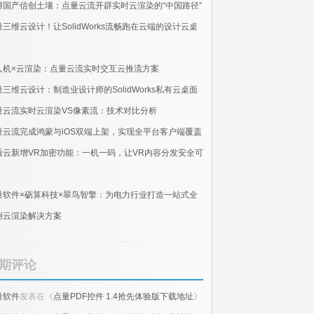
耕国产信创土壤：点量云流开辟实时云渲染的“中国路径”
量三维云设计！让SolidWorks流畅跑在云端的设计云桌
人机×云渲染：点量云流实时交互云推流方案
量三维云设计：制造业设计师的SolidWorks私有云桌面
量云流实时云渲染VS像素流：技术对比分析
量云流完成鸿蒙与iOS双端上架，实现全平台客户端覆盖
盾云新增VR加密功能：一机一码，让VR内容分发安全可
量软件×砺算科技×翠鸟智擎：为电力行业打造一站式全
创云渲染解决方案
期评论
量软件
发表在《
点量PDF控件 1.4抢先体验版下载地址
》