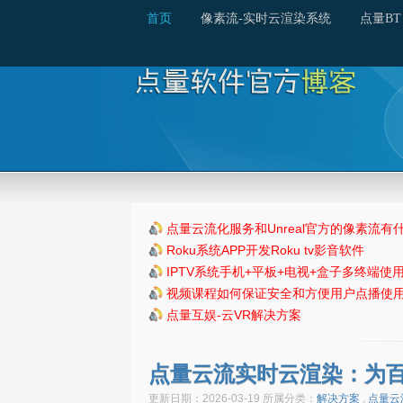
首页
像素流-实时云渲染系统
点量BT
点量云流化服务和Unreal官方的像素流有
Roku系统APP开发Roku tv影音软件
IPTV系统手机+平板+电视+盒子多终端使
视频课程如何保证安全和方便用户点播使
点量互娱-云VR解决方案
点量云流实时云渲染：为百
更新日期：2026-03-19 所属分类：
解决方案
,
点量云