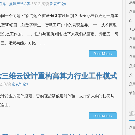
深
渲染
,
点量产品方案
561次阅读
发表评论»
点
一个问题：“你们这个和WebGL有啥区别？”今天小云就通过一篇实
面
型3D项目（如数字孪生、智慧工厂）中的表现差异。 一、技术原理
无
是怎么工作的。 二、性能与画质对比 接下来我们从画质、流畅度、网
点
三、场景与能力对比 ……
点
Read More »
点
点
量三维云设计重构高算力行业工作模式
控
点
8次阅读
发表评论»
信
设计行业的硬件瓶颈。它实现超清低延时体验，支持多人实时协同与
更自由。
近
Read More »
点