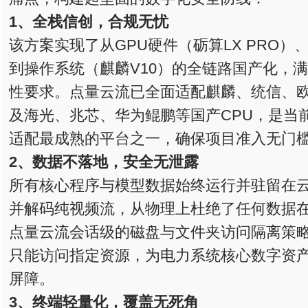
1、全栈信创，合规无忧
该方案实现了从GPU硬件（砺算LX PRO
到操作系统（麒麟V10）的全链路国产化，
性要求。点量云流已全面适配麒麟、统信、
及海光、兆芯、华为鲲鹏等国产CPU，是当
适配最成熟的平台之一，确保项目准入无门
2、数据不落地，安全无泄露
所有核心程序与模型数据始终运行并驻留在
并解码纯视频流，从物理上杜绝了任何数据
点量云流会话级的磁盘与文件夹访问隔离策
只能访问指定资源，为电力系统核心数字资
屏障。
3、终端轻量化，覆盖无死角