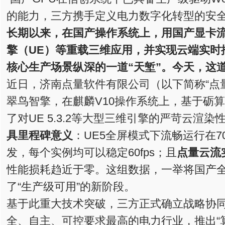
的能力，三方携手定义电力数字化转型的安全
长期以来，在国产操作系统上，用国产显卡流
擎（UE）等重载三维应用，并实现云端实时
核心生产场景纵深的一道“天堑”。今天，这
近日，济南点量软件有限公司（以下简称“点
翠鸟智擎，在麒麟V10操作系统上，基于砺算L
了对UE 5.3.2等大型三维引擎的严苛云渲
具里程碑意义
：UE5全屏模式下流畅运行在70f
发，每个实例均可以稳定60fps；且
点量云流
性能损耗趋近于零。这组数据，一举将国产
了“生产级可用”的新阶段。
基于此重大技术突破，三方正式确立战略协
全、自主、可控要求最高的电力行业，推出“算