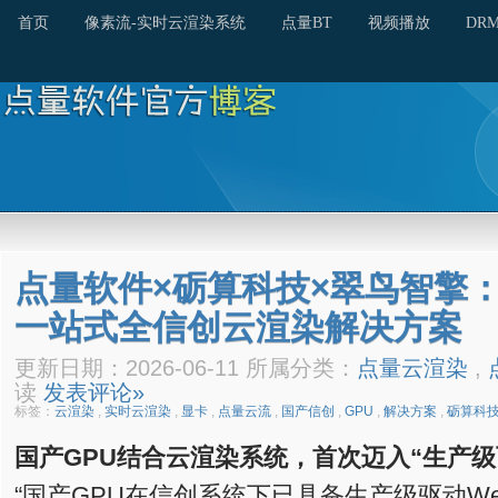
首页
像素流-实时云渲染系统
点量BT
视频播放
DR
点量软件×砺算科技×翠鸟智擎
一站式全信创云渲染解决方案
更新日期：2026-06-11 所属分类：
点量云渲染
,
读
发表评论»
标签：
云渲染
,
实时云渲染
,
显卡
,
点量云流
,
国产信创
,
GPU
,
解决方案
,
砺算科
国产GPU结合云渲染系统，首次迈入“生产级
“国产GPU在信创系统下已具备生产级驱动We