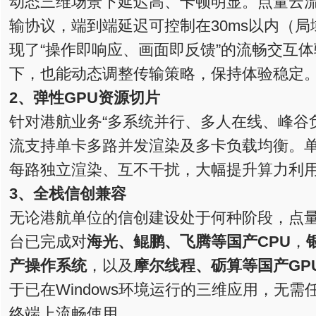
动态三维场景下延迟高、卡顿明显。点量云流
输协议，端到端延迟可控制在30ms以内（局
现了“操作即响应、画面即反馈”的流畅交互
下，也能动态调整传输策略，保持体验稳定
2、弹性GPU资源切片
针对港航业务“多系统并行、多人在线、峰谷
流支持单卡多路并发渲染及多卡负载均衡。单
每路独立渲染、互不干扰，大幅提升算力利
3、全栈信创兼容
无论港航单位的信创建设处于何种阶段，点
台已完成对
海光、鲲鹏、飞腾等国产CPU
，
产操作系统
，以及
摩尔线程
、
砺算
等国产GP
于已在Windows环境运行的三维应用，无
终端上流畅使用。