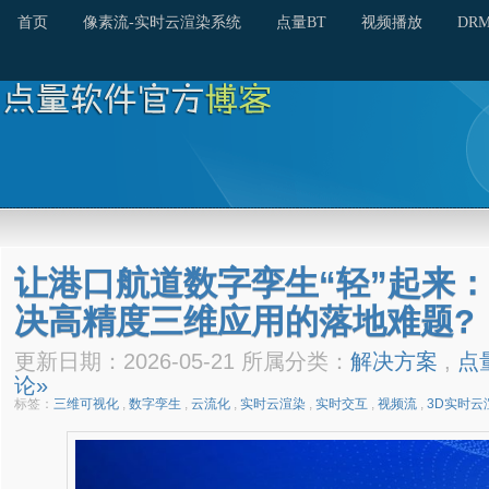
首页
像素流-实时云渲染系统
点量BT
视频播放
DR
让港口航道数字孪生“轻”起来
决高精度三维应用的落地难题?
更新日期：2026-05-21 所属分类：
解决方案
,
点
论»
标签：
三维可视化
,
数字孪生
,
云流化
,
实时云渲染
,
实时交互
,
视频流
,
3D实时云