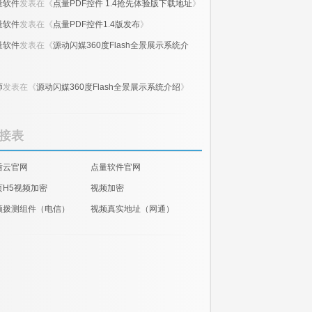
量软件
发表在《
点量PDF控件 1.4抢先体验版下载地址
》
量软件
发表在《
点量PDF控件1.4版发布
》
量软件
发表在《
源动闪媒360度Flash全景展示系统介
》
师
发表在《
源动闪媒360度Flash全景展示系统介绍
》
接表
盾云官网
点量软件官网
页H5视频加密
视频加密
频拨测组件（电信）
视频真实地址（网通）