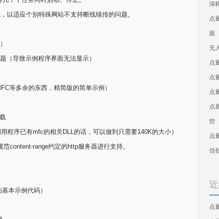
深
器类似，以适应个别特殊网站不支持断线续传的问题。
点
面
日）
无
ll的问题（导致示例程序界面无法显示）
点
点
MFC等多余的东西，精简版的简单示例）
点
点
下载
控
用程序已有mfc的相关DLL的话，可以做到只需要140K的大小）
点
ntent-range约定的http服务器进行支持。
信
近
本的基本示例代码）
点