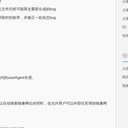
理
点
文件仍然可能再次重新生成的bug
点
取时的效率，并修正一处状态bug
点
绍
张
链
点
网
内的userAgent长度。
视
函数，在内部可以自动搜索镜像网址的同时，也允许用户可以外部任意增加镜像网