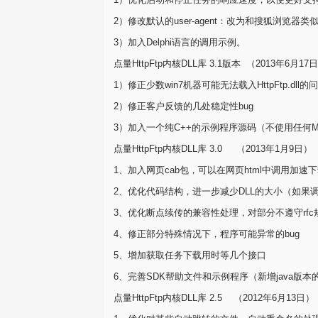
2）修改默认的user-agent：改为和搜狐浏览
3）加入Delphi语言的调用示例。
点量HttpFtp内核DLL库 3.1版本 （2013年6月17
1）修正少数win7机器可能无法载入HttpFtp.d
2）修正客户反馈的几处稳定性bug
3）加入一个纯C++的示例程序源码（不使用任何
点量HttpFtp内核DLL库 3.0 （2013年1月9日）
1、加入网页cab包，可以在网页html中调用加速
2、优化代码结构，进一步减少DLL的大小（如果调
3、优化断点续传的兼容性处理，对部分不遵守rfc规范co
4、修正部分特殊情况下，程序可能异常的bug
5、增加获取任务下载用时等几个接口
6、完善SDK帮助文件和示例程序（新增java版
点量HttpFtp内核DLL库 2.5 （2012年6月13日）