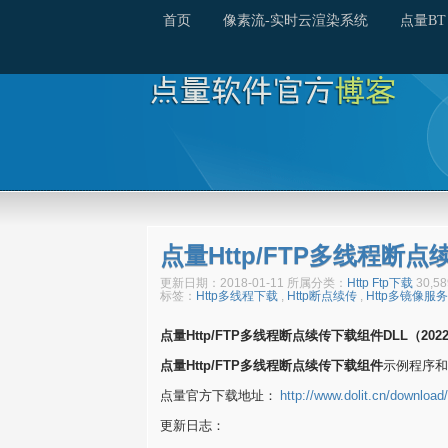
首页
像素流-实时云渲染系统
点量BT
点量Http/FTP多线程断
更新日期：2018-01-11 所属分类：
Http Ftp下载
30,
标签：
Http多线程下载
,
Http断点续传
,
Http多镜像服
点量Http/FTP多线程断点续传下载组件DLL（20
点量Http/FTP多线程断点续传下载组件
示例程序和
点量官方下载地址：
http://www.dolit.cn/download
更新日志：