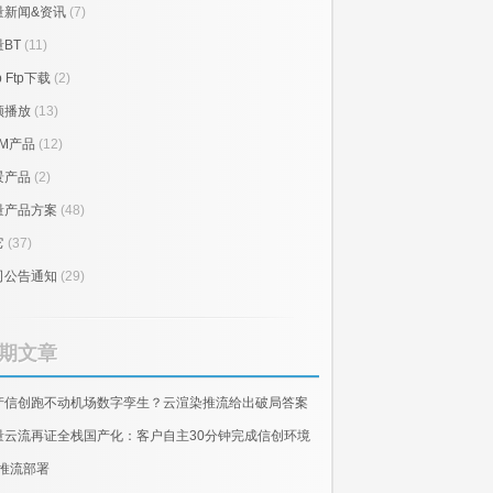
量新闻&资讯
(7)
BT
(11)
p Ftp下载
(2)
频播放
(13)
RM产品
(12)
景产品
(2)
量产品方案
(48)
它
(37)
司公告通知
(29)
期文章
产信创跑不动机场数字孪生？云渲染推流给出破局答案
量云流再证全栈国产化：客户自主30分钟完成信创环境
E推流部署