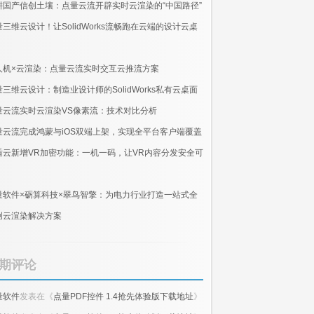
耕国产信创土壤：点量云流开辟实时云渲染的“中国路径”
量三维云设计！让SolidWorks流畅跑在云端的设计云桌
人机×云渲染：点量云流实时交互云推流方案
量三维云设计：制造业设计师的SolidWorks私有云桌面
量云流实时云渲染VS像素流：技术对比分析
量云流完成鸿蒙与iOS双端上架，实现全平台客户端覆盖
盾云新增VR加密功能：一机一码，让VR内容分发安全可
量软件×砺算科技×翠鸟智擎：为电力行业打造一站式全
创云渲染解决方案
期评论
量软件
发表在《
点量PDF控件 1.4抢先体验版下载地址
》