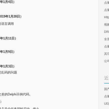
22年1月4日）
点
点量
（2019年1月28日）
Htt
发语言调用
视
D
18年1月11日）
全
点
17年1月9日）
其
公
15年1月3日）
是乱码的问题
近
国
前的Delphi示例代码。
点
日）
U
持几千个任务同时启动、停止。