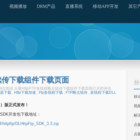
视频播放
DRM产品
直播系统
移动APP开发
其它
点续传下载组件下载页面
分
589次阅读
点量Http/FTP多线程断点续传下载组件下载页面
已关闭评论
务器下载
,
Http下载加速
,
Ftp多线程下载
,
FTP断点续传
,
多线程下载DLL
移
22）版正式发布！
视
SDK开发包下载地址：
解
/f/httpftp/DLHttpFtp_SDK_3.3.zip
点
点