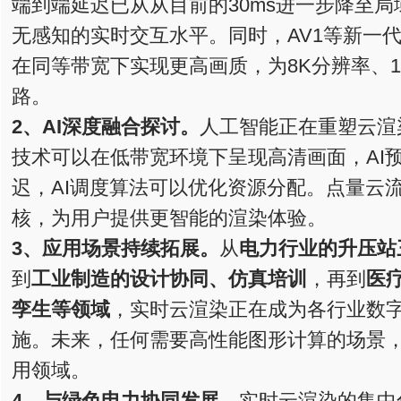
端到端延迟已从从目前的30ms进一步降至局
无感知的实时交互水平。同时，AV1等新一
在同等带宽下实现更高画质，为8K分辨率、12
路。
2、
AI深度融合
探讨
。
人工智能正在重塑云渲
技术可以在低带宽环境下呈现高清画面，AI
迟，AI调度算法可以优化资源分配。点量云流
核，为用户提供更智能的渲染体验。
3、
应用场景持续拓展。
从
电力行业的升压站
到
工业制造的设计协同、仿真培训
，再到
医
孪生等领域
，实时云渲染正在成为各行业数
施。未来，任何需要高性能图形计算的场景
用领域。
4、
与绿色电力协同发展。
实时云渲染的集中