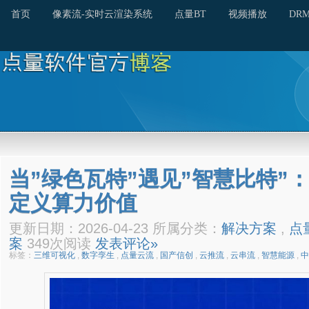
首页
像素流-实时云渲染系统
点量BT
视频播放
DR
当”绿色瓦特”遇见”智慧比特”
定义算力价值
更新日期：2026-04-23 所属分类：
解决方案
,
点
案
349次阅读
发表评论»
标签：
三维可视化
,
数字孪生
,
点量云流
,
国产信创
,
云推流
,
云串流
,
智慧能源
,
中