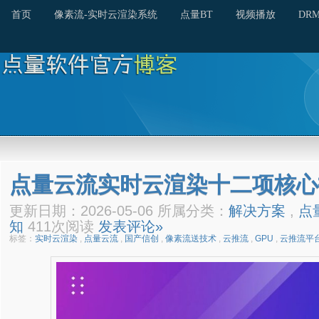
首页
像素流-实时云渲染系统
点量BT
视频播放
DR
点量云流实时云渲染十二项核心
更新日期：2026-05-06 所属分类：
解决方案
,
点
知
411次阅读
发表评论»
标签：
实时云渲染
,
点量云流
,
国产信创
,
像素流送技术
,
云推流
,
GPU
,
云推流平