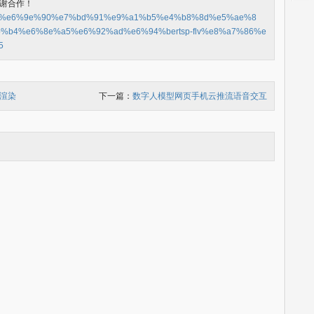
谢合作！
6%b5%85%e6%9e%90%e7%bd%91%e9%a1%b5%e4%b8%8d%e5%ae%8
%b4%e6%8e%a5%e6%92%ad%e6%94%bertsp-flv%e8%a7%86%e
5
渲染
下一篇：
数字人模型网页手机云推流语音交互