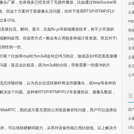
头厂家，也有很多已经支持了无插件播放，比如通过WebSocket等
点
。但这个方案对于新摄像头没问题，但对于使用RTSP/RTMP/FLV
点量
过多讨论。
Htt
直接拉流、解码、显示，比如flv.js等前端播放技术，有不少开源的
视
端解码处理。但该类方式一般会有占用较多终端计算资源。而且对于i
D
通用性弱一些。
全
？比如将rtsp转为m3u8这何总HLS协议，做成适合H5页面直接播
点
有个问题：延迟会比较高，因为m3u8的分段，导致需要一些缓冲的片
其
公
式传输经验，认为后台拉流转换时将这些摄像头，或rtmp等各种协
决这个问题。这种将RTSP/RTMP/FLV等直播协议、摄像头数据，
近
国
WebRTC，因此该方案无需担心浏览器兼容性问题，用户可以选择自
点
U
支持，可以借助硬解码能力，从而对设备性能占用比较低。
以上解决方