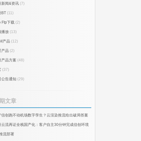
量新闻&资讯
(7)
BT
(11)
p Ftp下载
(2)
频播放
(13)
RM产品
(12)
景产品
(2)
量产品方案
(48)
它
(37)
司公告通知
(29)
期文章
产信创跑不动机场数字孪生？云渲染推流给出破局答案
量云流再证全栈国产化：客户自主30分钟完成信创环境
E推流部署