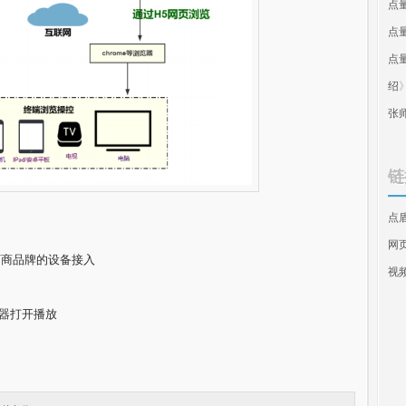
点
点
点
绍
张
链
点
网
议，多厂商品牌的设备接入
视
览器打开播放