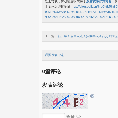
欢迎转载，转载请注明来源于
点量软件官方博客
，多
本文永久链接地址:
http://blog.dolit.cn/%e
9%e8%a3%85%e6%8f%92%e4%bb%b6%e7%9b
9%a2%91%e7%9a%84%e6%96%b9%e6%b3%9
上一篇：
新升级！点量云流支持数字人语音交互推流
我要发表评论
0篇评论
发表评论
验证码
*