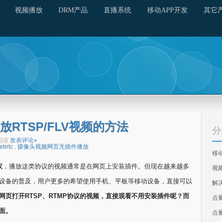
视频播放
DRM产品
直播系统
移动APP开发
其它
RTSP/FLV视频的方法
分
次阅读
发表评论»
ebrtc
,
摄像头视频网页无插件播放
移
议
，播放这类协议的视频通常是在网页上安装插件。但现在越来越多
视
设备的普及，用户更多的希望使用手机、平板等移动设备，直接可以
解
网页打开
RTSP、RTMP
协议的视频，直接观看不用安装插件呢？而
点
面。
点