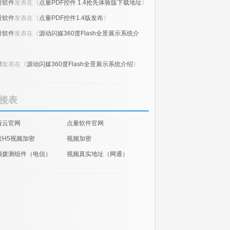
量软件
发表在《
点量PDF控件 1.4抢先体验版下载地址
》
量软件
发表在《
点量PDF控件1.4版发布
》
量软件
发表在《
源动闪媒360度Flash全景展示系统介
》
师
发表在《
源动闪媒360度Flash全景展示系统介绍
》
接表
盾云官网
点量软件官网
页H5视频加密
视频加密
频拨测组件（电信）
视频真实地址（网通）