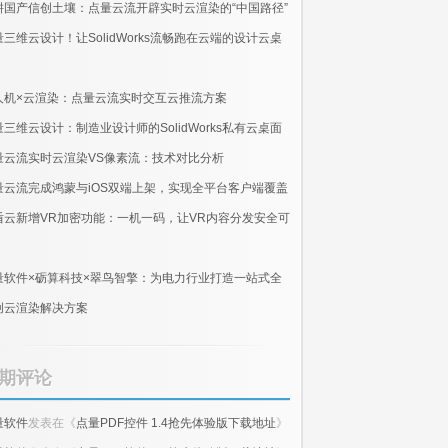
耕国产信创土壤：点量云流开辟实时云渲染的“中国路径”
量三维云设计！让SolidWorks流畅跑在云端的设计云桌
人机×云渲染：点量云流实时交互云推流方案
量三维云设计：制造业设计师的SolidWorks私有云桌面
量云流实时云渲染VS像素流：技术对比分析
量云流完成鸿蒙与iOS双端上架，实现全平台客户端覆盖
盾云新增VR加密功能：一机一码，让VR内容分发安全可
量软件×砺算科技×翠鸟智擎：为电力行业打造一站式全
创云渲染解决方案
期评论
量软件
发表在《
点量PDF控件 1.4抢先体验版下载地址
》