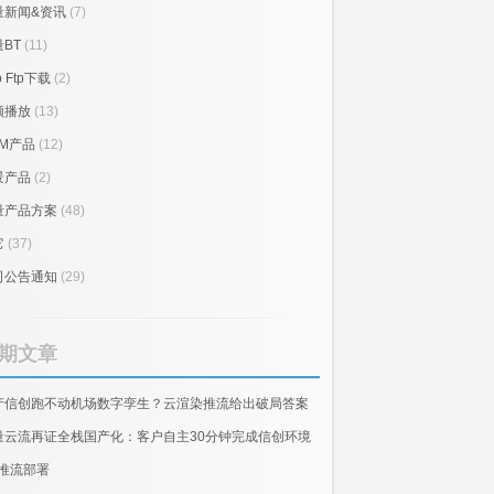
量新闻&资讯
(7)
BT
(11)
p Ftp下载
(2)
频播放
(13)
RM产品
(12)
景产品
(2)
量产品方案
(48)
它
(37)
司公告通知
(29)
期文章
产信创跑不动机场数字孪生？云渲染推流给出破局答案
量云流再证全栈国产化：客户自主30分钟完成信创环境
E推流部署