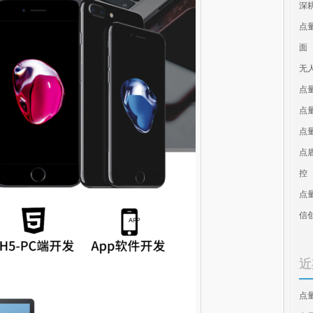
深
点
面
无
点
点
点
点
控
点
信
近
点