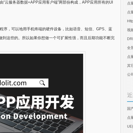
“云服务器数据+APP应用客户端”两部份构成，APP应用所有的UI
点
点量
Htt
用程序，可以地用手机终端的硬件设备，比如语音、短信、GPS、蓝
视
以做到这些的。所以如果你想做一个可扩展性强，而且后期功能不断完
D
全
点
其
公
近
国
点
U