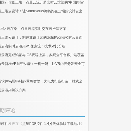
耕国产信创土壤：点量云流开辟实时云渲染的“中国路径”
量三维云设计！让SolidWorks流畅跑在云端的设计云桌
人机×云渲染：点量云流实时交互云推流方案
量三维云设计：制造业设计师的SolidWorks私有云桌面
量云流实时云渲染VS像素流：技术对比分析
量云流完成鸿蒙与iOS双端上架，实现全平台客户端覆盖
盾云新增VR加密功能：一机一码，让VR内容分发安全可
量软件×砺算科技×翠鸟智擎：为电力行业打造一站式全
创云渲染解决方案
期评论
量软件
发表在《
点量PDF控件 1.4抢先体验版下载地址
》