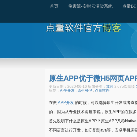
首页
像素流-实时云渲染系统
点量BT
原生APP优于微H5网页A
更新日期：2020-06-16 所属分类：
其它
2,675次阅读
标签：
APP开发
,
原生APP
,
点量软件
在做
APP开发
的时候，可以选择原生开发或者直接
的，因为从专业技术角度来说，原生APP的在很
首先说明下什么是原生APP？原生APP又称Native
不同语言进行开发，如C语言java等，安卓手机