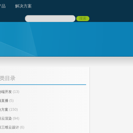
产品
解决方案
类目录
动端开发
(13)
频直播
(5)
决方案
(150)
量云渲染
(94)
量三维云设计
(6)