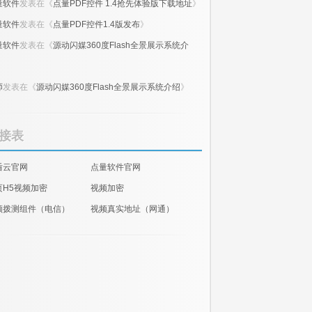
量软件
发表在《
点量PDF控件 1.4抢先体验版下载地址
》
量软件
发表在《
点量PDF控件1.4版发布
》
量软件
发表在《
源动闪媒360度Flash全景展示系统介
》
师
发表在《
源动闪媒360度Flash全景展示系统介绍
》
接表
盾云官网
点量软件官网
页H5视频加密
视频加密
频拨测组件（电信）
视频真实地址（网通）