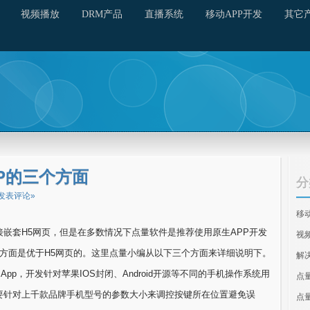
视频播放
DRM产品
直播系统
移动APP开发
其它
PP的三个方面
分
发表评论»
移
嵌套H5网页，但是在多数情况下点量软件是推荐使用原生APP开发
视
多方面是优于H5网页的。这里点量小编从以下三个方面来详细说明下。
解
 App，开发针对苹果IOS封闭、Android开源等不同的手机操作系统用
点
需要针对上千款品牌手机型号的参数大小来调控按键所在位置避免误
点