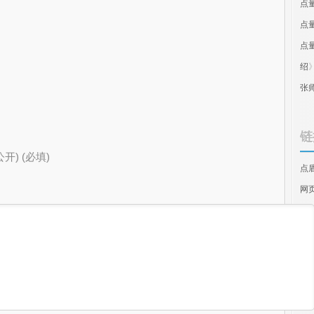
点
点
点
绍
张
链
公开) (必填)
点
网
视