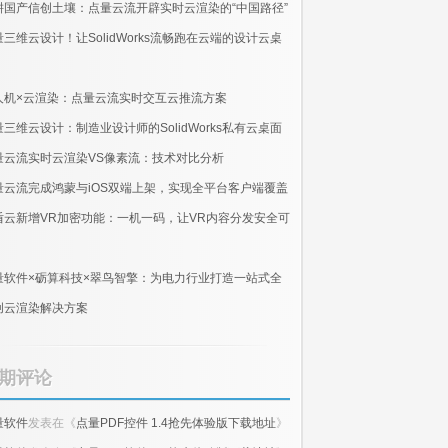
耕国产信创土壤：点量云流开辟实时云渲染的“中国路径”
量三维云设计！让SolidWorks流畅跑在云端的设计云桌
人机×云渲染：点量云流实时交互云推流方案
量三维云设计：制造业设计师的SolidWorks私有云桌面
量云流实时云渲染VS像素流：技术对比分析
量云流完成鸿蒙与iOS双端上架，实现全平台客户端覆盖
盾云新增VR加密功能：一机一码，让VR内容分发安全可
量软件×砺算科技×翠鸟智擎：为电力行业打造一站式全
创云渲染解决方案
期评论
量软件
发表在《
点量PDF控件 1.4抢先体验版下载地址
》