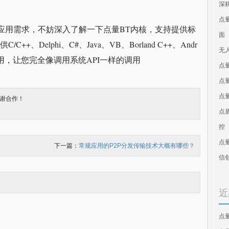
深
点
的应用需求，不妨深入了解一下点量BT内核，支持提供标
面
C++、Delphi、C#、Java、VB、Borland C++、Andr
无
境调用，让您完全像调用系统API一样的调用
点
点
点
谢合作！
点
控
点
下一篇：
常规应用的P2P分发传输技术大概有哪些？
信
近
点