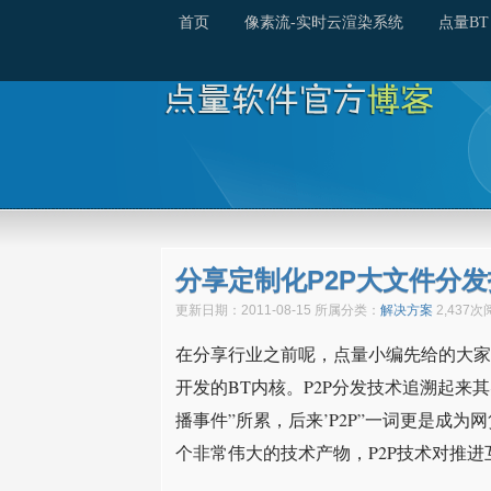
首页
像素流-实时云渲染系统
点量BT
分享定制化P2P大文件分发
更新日期：2011-08-15 所属分类：
解决方案
2,437
在分享行业之前呢，点量小编先给的大家
开发的BT内核。P2P分发技术追溯起来
播事件”所累，后来’P2P”一词更是成
个非常伟大的技术产物，P2P技术对推