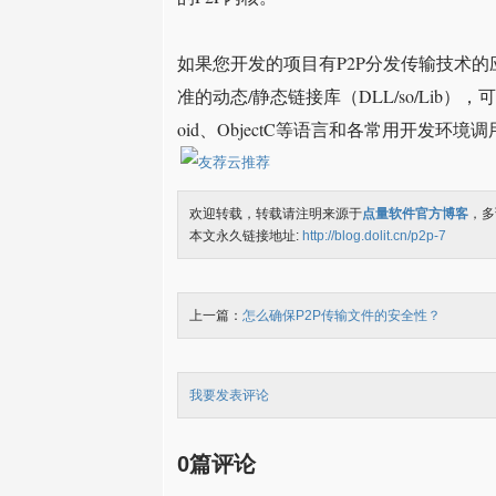
如果您开发的项目有P2P分发传输技术
准的动态/静态链接库（DLL/so/Lib），可供C/
oid、ObjectC等语言和各常用开发环
欢迎转载，转载请注明来源于
点量软件官方博客
，多
本文永久链接地址:
http://blog.dolit.cn/p2p-7
上一篇：
怎么确保P2P传输文件的安全性？
我要发表评论
0篇评论