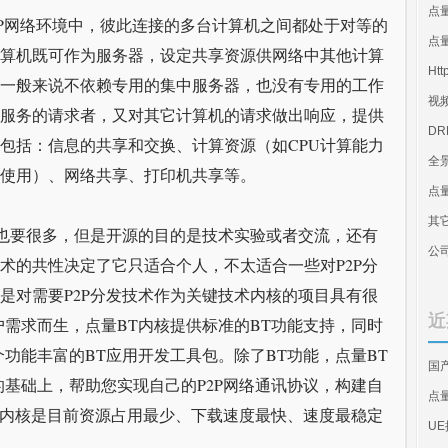
点
2P网络环境中，彼此连接的多台计算机之间都处于对等的
点量
算机既可作为服务器，设定共享资源供网络中其他计算
Htt
一般来说不依赖专用的集中服务器，也没有专用的工作
视
服务的请求者，又对其它计算机的请求做出响应，提供
D
包括：信息的共享和交换、计算资源（如CPU计算能力
全
使用）、网络共享、打印机共享等。
点
其
的也要很多，但是开源的目的是技术实验或者交流，还有
公
术的共性决定了它只适合个人，不太适合一些对P2P分
是对需要P2P分发技术作为关键技术内核的项目具有很
近
户需求而生，点量BT内核提供标准的BT功能支持，同时
功能丰富的BT应用开发工具包。除了BT功能，点量BT
国
的基础上，帮助您实现自己的P2P网络通讯协议，构建自
点
BT内核是目前资源占用最少、下载速度最快、速度最稳定
U