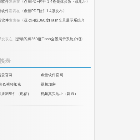
量软件
发表在《
点量PDF控件 1.4抢先体验版下载地址
》
量软件
发表在《
点量PDF控件1.4版发布
》
量软件
发表在《
源动闪媒360度Flash全景展示系统介
》
师
发表在《
源动闪媒360度Flash全景展示系统介绍
》
接表
盾云官网
点量软件官网
页H5视频加密
视频加密
频拨测组件（电信）
视频真实地址（网通）