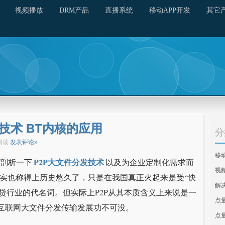
视频播放
DRM产品
直播系统
移动APP开发
其它
技术 BT内核的应用
分
次阅读
发表评论»
移
P2P大文件分发技术
剖析一下
以及为企业定制化需求而
视
其实也称得上历史悠久了，只是在我国真正火起来是受“快
解
为网贷行业的代名词。但实际上P2P从其本质含义上来说是一
点
进互联网大文件分发传输发展功不可没。
点