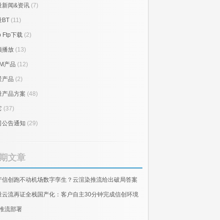
量新闻&资讯
(7)
BT
(11)
p Ftp下载
(2)
频播放
(13)
RM产品
(12)
景产品
(2)
量产品方案
(48)
它
(37)
司公告通知
(29)
期文章
产信创跑不动机场数字孪生？云渲染推流给出破局答案
量云流再证全栈国产化：客户自主30分钟完成信创环境
E推流部署